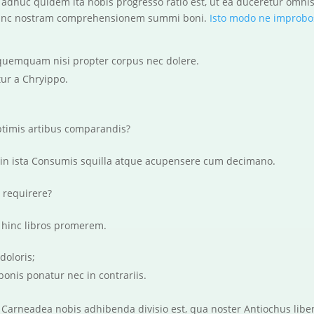
t adhuc quidem ita nobis progresso ratio est, ut ea duceretur om
t hanc nostram comprehensionem summi boni.
Isto modo ne improbos
quemquam nisi propter corpus nec dolere.
ur a Chryippo.
ptimis artibus comparandis?
in ista Consumis squilla atque acupensere cum decimano.
 requirere?
 hinc libros promerem.
oloris;
 bonis ponatur nec in contrariis.
Carneadea nobis adhibenda divisio est, qua noster Antiochus liben