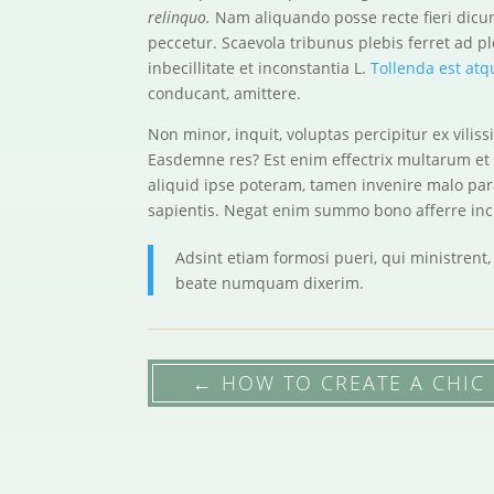
relinquo.
Nam aliquando posse recte fieri dicunt
peccetur. Scaevola tribunus plebis ferret ad 
inbecillitate et inconstantia L.
Tollenda est atq
conducant, amittere.
Non minor, inquit, voluptas percipitur ex vilis
Easdemne res? Est enim effectrix multarum e
aliquid ipse poteram, tamen invenire malo para
sapientis. Negat enim summo bono afferre i
Adsint etiam formosi pueri, qui ministrent
beate numquam dixerim.
←
HOW TO CREATE A CHIC 