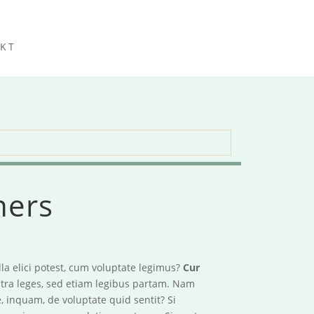
KT
ners
lla elici potest, cum voluptate legimus?
Cur
ra leges, sed etiam legibus partam. Nam
, inquam, de voluptate quid sentit? Si