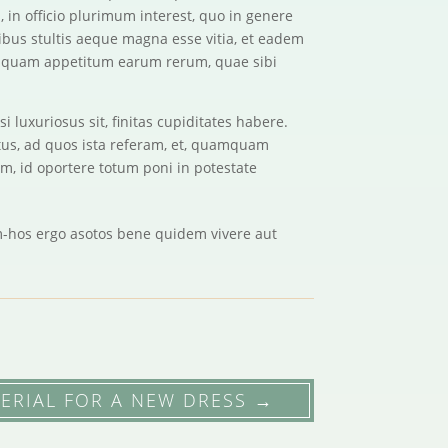
 in officio plurimum interest, quo in genere
ibus stultis aeque magna esse vitia, et eadem
e quam appetitum earum rerum, quae sibi
 luxuriosus sit, finitas cupiditates habere.
us, ad quos ista referam, et, quamquam
um, id oportere totum poni in potestate
ium-hos ergo asotos bene quidem vivere aut
ERIAL FOR A NEW DRESS
→