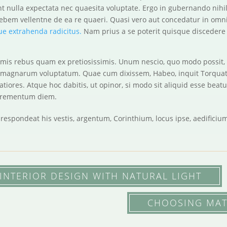
 nulla expectata nec quaesita voluptate. Ergo in gubernando nihil,
plebem vellentne de ea re quaeri. Quasi vero aut concedatur in omn
ue extrahenda radicitus.
Nam prius a se poterit quisque disceder
simis rebus quam ex pretiosissimis. Unum nescio, quo modo possit, si
t magnarum voluptatum. Quae cum dixissem, Habeo, inquit Torquat
tiores. Atque hoc dabitis, ut opinor, si modo sit aliquid esse beat
ncrementum diem.
, respondeat his vestis, argentum, Corinthium, locus ipse, aedific
INTERIOR DESIGN WITH NATURAL LIGHT
CHOOSING MAT