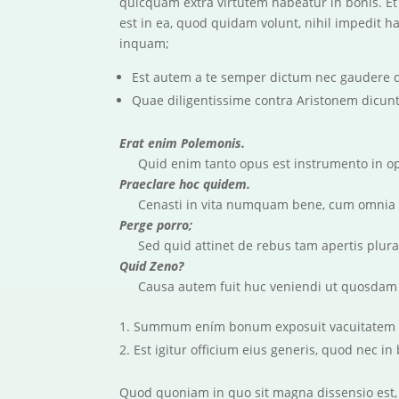
quicquam extra virtutem habeatur in bonis. E
est in ea, quod quidam volunt, nihil impedi
inquam;
Est autem a te semper dictum nec gaudere 
Quae diligentissime contra Aristonem dicunt
Erat enim Polemonis.
Quid enim tanto opus est instrumento in o
Praeclare hoc quidem.
Cenasti in vita numquam bene, cum omnia 
Perge porro;
Sed quid attinet de rebus tam apertis plura
Quid Zeno?
Causa autem fuit huc veniendi ut quosdam
Summum ením bonum exposuit vacuitatem d
Est igitur officium eius generis, quod nec in
Quod quoniam in quo sit magna dissensio est, 