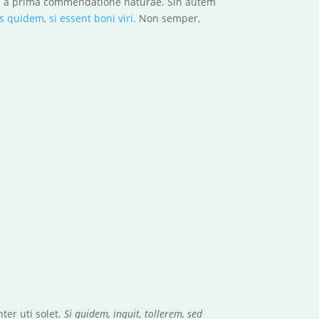
nis a prima commendatione naturae. Sin autem
 quidem, si essent boni viri.
Non semper,
ter uti solet.
Si quidem, inquit, tollerem, sed