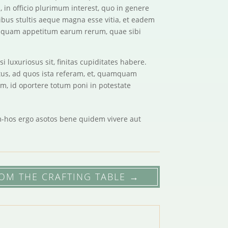
 in officio plurimum interest, quo in genere
ibus stultis aeque magna esse vitia, et eadem
e quam appetitum earum rerum, quae sibi
 luxuriosus sit, finitas cupiditates habere.
us, ad quos ista referam, et, quamquam
um, id oportere totum poni in potestate
ium-hos ergo asotos bene quidem vivere aut
OM THE CRAFTING TABLE
→