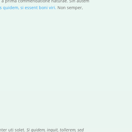
nis a prima commendatione naturae. Sin autem
 quidem, si essent boni viri.
Non semper,
ter uti solet.
Si quidem, inquit, tollerem, sed