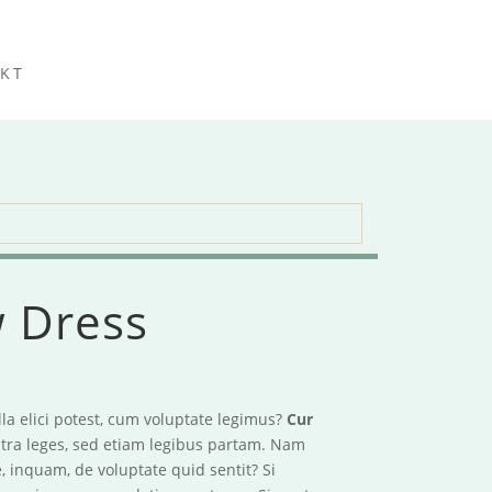
KT
w Dress
lla elici potest, cum voluptate legimus?
Cur
ra leges, sed etiam legibus partam. Nam
, inquam, de voluptate quid sentit? Si