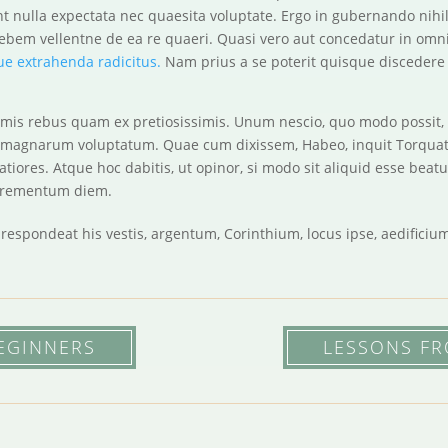
 nulla expectata nec quaesita voluptate. Ergo in gubernando nihil,
plebem vellentne de ea re quaeri. Quasi vero aut concedatur in omn
ue extrahenda radicitus.
Nam prius a se poterit quisque disceder
simis rebus quam ex pretiosissimis. Unum nescio, quo modo possit, si
t magnarum voluptatum. Quae cum dixissem, Habeo, inquit Torquat
tiores. Atque hoc dabitis, ut opinor, si modo sit aliquid esse beat
ncrementum diem.
, respondeat his vestis, argentum, Corinthium, locus ipse, aedific
EGINNERS
LESSONS FR