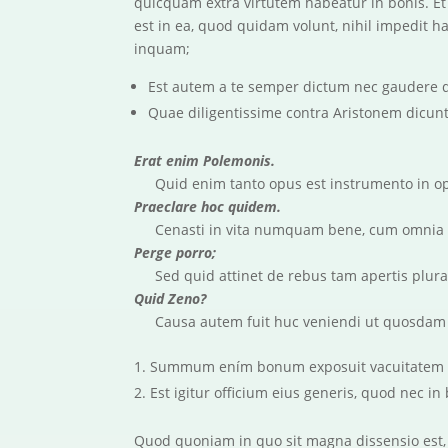
quicquam extra virtutem habeatur in bonis. E
est in ea, quod quidam volunt, nihil impedi
inquam;
Est autem a te semper dictum nec gaudere 
Quae diligentissime contra Aristonem dicunt
Erat enim Polemonis.
Quid enim tanto opus est instrumento in o
Praeclare hoc quidem.
Cenasti in vita numquam bene, cum omnia 
Perge porro;
Sed quid attinet de rebus tam apertis plura
Quid Zeno?
Causa autem fuit huc veniendi ut quosdam
Summum ením bonum exposuit vacuitatem d
Est igitur officium eius generis, quod nec in
Quod quoniam in quo sit magna dissensio est, 