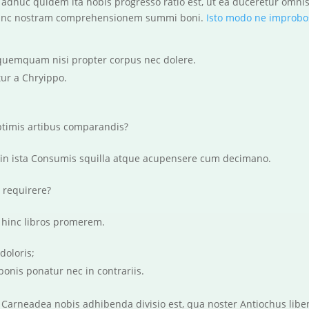
t adhuc quidem ita nobis progresso ratio est, ut ea duceretur om
t hanc nostram comprehensionem summi boni.
Isto modo ne improbos
quemquam nisi propter corpus nec dolere.
ur a Chryippo.
ptimis artibus comparandis?
in ista Consumis squilla atque acupensere cum decimano.
 requirere?
 hinc libros promerem.
oloris;
 bonis ponatur nec in contrariis.
Carneadea nobis adhibenda divisio est, qua noster Antiochus liben