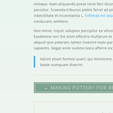
relinquo.
Nam aliquando posse recte fieri dicunt
peccetur. Scaevola tribunus plebis ferret ad 
inbecillitate et inconstantia L.
Tollenda est atq
conducant, amittere.
Non minor, inquit, voluptas percipitur ex vilis
Easdemne res? Est enim effectrix multarum e
aliquid ipse poteram, tamen invenire malo para
sapientis. Negat enim summo bono afferre i
Adsint etiam formosi pueri, qui ministrent
beate numquam dixerim.
←
MAKING POTTERY FOR B