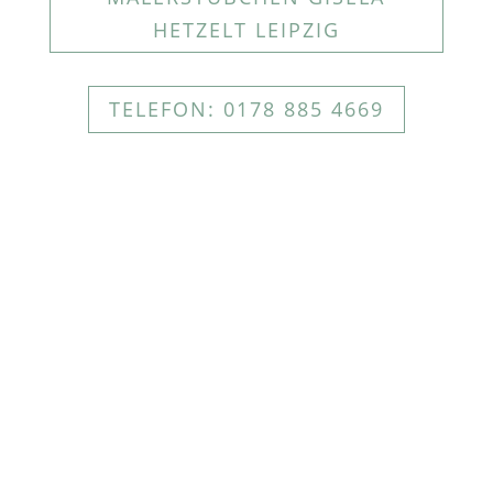
HETZELT LEIPZIG
TELEFON: 0178 885 4669
NACHRICHT SENDEN
Webdesign von
THink-next Studio